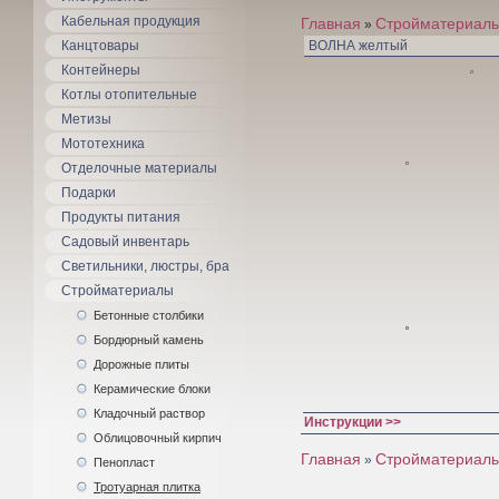
Кабельная продукция
Главная
Стройматериал
»
Канцтовары
ВОЛНА желтый
Контейнеры
Котлы отопительные
Метизы
Мототехника
Отделочные материалы
Подарки
Продукты питания
Садовый инвентарь
Светильники, люстры, бра
Стройматериалы
Бетонные столбики
Бордюрный камень
Дорожные плиты
Керамические блоки
Кладочный раствор
Инструкции >>
Облицовочный кирпич
Главная
Стройматериал
»
Пенопласт
Тротуарная плитка