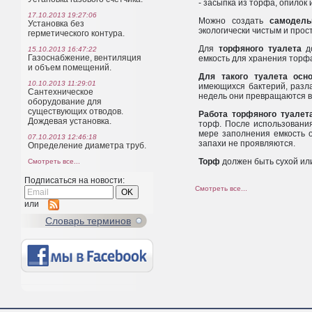
- засыпка из торфа, опилок
17.10.2013 19:27:06
Можно создать
самодель
Установка без
экологически чистым и прос
герметического контура.
Для
торфяного туалета
до
15.10.2013 16:47:22
Газоснабжение, вентиляция
емкость для хранения торфа
и объем помещений.
Для такого
туалета осн
10.10.2013 11:29:01
имеющихся бактерий, разла
Сантехническое
недель они превращаются в
оборудование для
существующих отводов.
Работа торфяного туалет
Дождевая установка.
торф. После использовани
мере заполнения емкость о
07.10.2013 12:46:18
запахи не проявляются.
Определение диаметра труб.
Торф
должен быть сухой или
Смотреть все...
Подписаться на новости:
Смотреть все...
или
Cловарь терминов