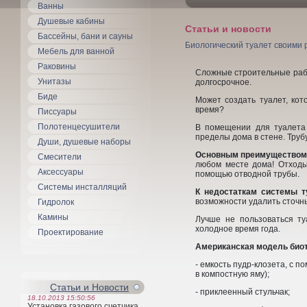
Ванны
Душевые кабины
Статьи и новости
Бассейны, бани и сауны
Биологический туалет своими 
Мебель для ванной
Раковины
Сложные строительные рабо
Унитазы
долгосрочное.
Биде
Может создать туалет, кот
время?
Писсуары
Полотенцесушители
В помещении для туалета
пределы дома в стене. Труб
Души, душевые наборы
Основным преимуществом 
Смесители
любом месте дома! Отходы
Аксессуары
помощью отводной трубы.
Системы инсталляций
К недостаткам системы
т
возможности удалить сточн
Гидролок
Камины
Лучше не пользоваться ту
холодное время года.
Проектирование
Американская модель био
- емкость пудр-клозета, с
в компостную яму);
Статьи и Новости
- приклеенный стульчак;
18.10.2013 15:50:56
Установка газового счетчика.