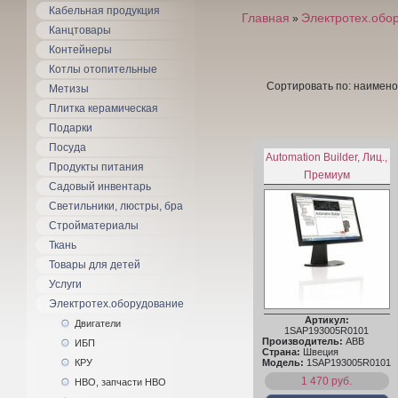
Кабельная продукция
Главная
Электротех.обо
»
Канцтовары
Контейнеры
Котлы отопительные
Сортировать по: наимено
Метизы
Плитка керамическая
Подарки
Посуда
Automation Builder, Лиц.,
Продукты питания
Премиум
Садовый инвентарь
Светильники, люстры, бра
Стройматериалы
Ткань
Товары для детей
Услуги
Электротех.оборудование
Артикул:
Двигатели
1SAP193005R0101
Производитель:
ABB
ИБП
Страна:
Швеция
КРУ
Модель:
1SAP193005R0101
1 470 руб.
НВО, запчасти НВО