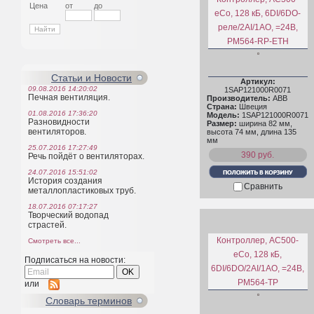
Цена
от
до
eCo, 128 кБ, 6DI/6DO-
реле/2AI/1AO, =24В,
PM564-RP-ETH
Статьи и Новости
Артикул:
09.08.2016 14:20:02
1SAP121000R0071
Печная вентиляция.
Производитель:
ABB
Страна:
Швеция
01.08.2016 17:36:20
Модель:
1SAP121000R0071
Разновидности
Размер:
ширина 82 мм,
вентиляторов.
высота 74 мм, длина 135
мм
25.07.2016 17:27:49
390 руб.
Речь пойдёт о вентиляторах.
24.07.2016 15:51:02
История создания
Сравнить
металлопластиковых труб.
18.07.2016 07:17:27
Творческий водопад
страстей.
Контроллер, AC500-
Смотреть все...
eCo, 128 кБ,
Подписаться на новости:
6DI/6DO/2AI/1AO, =24В,
PM564-TP
или
Cловарь терминов