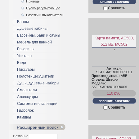
Приводы
Сравнить
Пуско-регулирующее
Розетки и выключатели
Ванны
Душевые кабины
Бассейны, бани и сауны
Карта памяти, AC500,
Мебель для ванной
512 мБ, MC502
Раковины
Унитазы
Биде
Артикул:
Писсуары
SST1SAP180100R0001
Производитель:
ABB
Полотенцесушители
Страна:
Швеция
Души, душевые наборы
Модель:
SST1SAP180100R0001
Смесители
110 руб.
Аксессуары
Системы инсталляций
Сравнить
Гидролок
Камины
Расширенный поиск
Название
Контроллер, AC500-