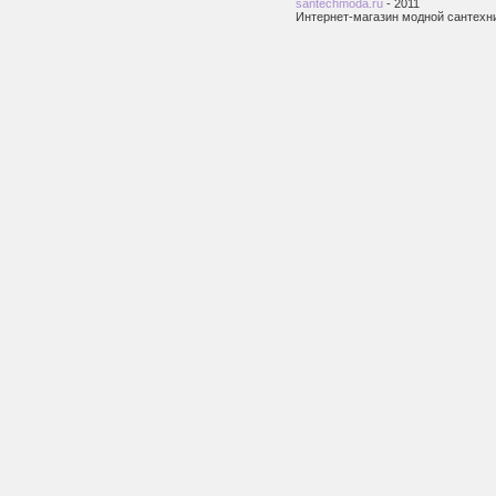
santechmoda.ru
- 2011
Интернет-магазин модной сантехн