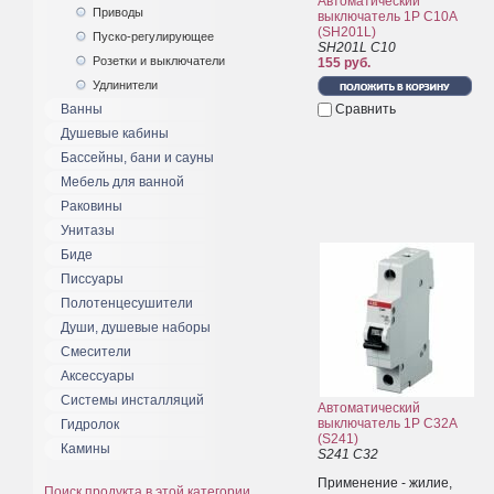
Автоматический
Приводы
выключатель 1P C10A
(SH201L)
Пуско-регулирующее
SH201L С10
Розетки и выключатели
155 руб.
Удлинители
Ванны
Сравнить
Душевые кабины
Бассейны, бани и сауны
Мебель для ванной
Раковины
Унитазы
Биде
Писсуары
Полотенцесушители
Души, душевые наборы
Смесители
Аксессуары
Системы инсталляций
Автоматический
выключатель 1P C32A
Гидролок
(S241)
Камины
S241 C32
Применение - жилие,
Поиск продукта в этой категории