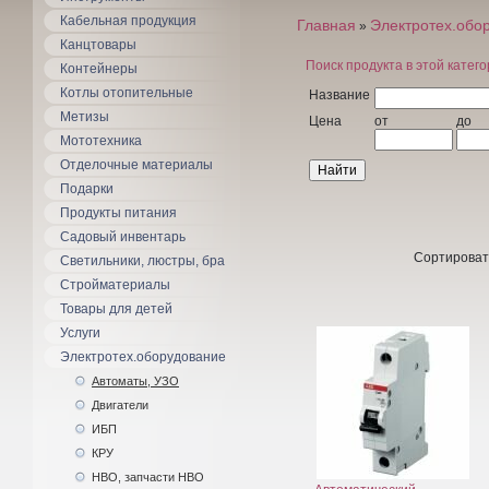
Кабельная продукция
Главная
Электротех.обо
»
Канцтовары
Поиск продукта в этой катег
Контейнеры
Котлы отопительные
Название
Метизы
Цена
от
до
Мототехника
Отделочные материалы
Подарки
Продукты питания
Садовый инвентарь
Сортироват
Светильники, люстры, бра
Стройматериалы
Товары для детей
Услуги
Электротех.оборудование
Автоматы, УЗО
Двигатели
ИБП
КРУ
НВО, запчасти НВО