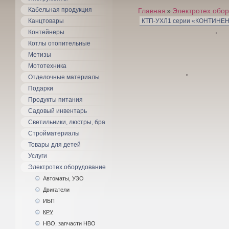
Кабельная продукция
Главная
Электротех.обо
»
Канцтовары
КТП-УХЛ1 серии «КОНТИНЕН
Контейнеры
Котлы отопительные
Метизы
Мототехника
Отделочные материалы
Подарки
Продукты питания
Садовый инвентарь
Светильники, люстры, бра
Стройматериалы
Товары для детей
Услуги
Электротех.оборудование
Автоматы, УЗО
Двигатели
ИБП
КРУ
НВО, запчасти НВО